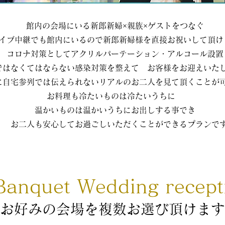
館内の会場にいる新郎新婦×親族×ゲストをつなぐ
イブ中継でも館内にいるので新郎新婦様を直接お祝いして頂け
 コロナ対策としてアクリルパーテーション・アルコール設置
ではなくてはならない感染対策を整えて お客様をお迎えいた
に自宅参列では伝えられないリアルのお二人を見て頂くことが
お料理も冷たいものは冷たいうちに
温かいものは温かいうちに
​お出しする事でき
お二人も安心してお過ごしいただくことができるプランで
anquet ​Wedding recept
​お好みの会場を複数お選び頂けます