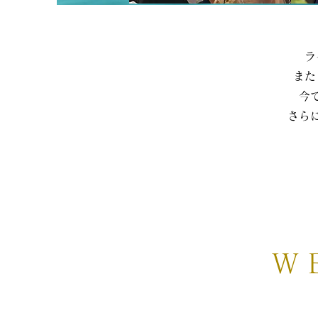
ラ
また
今
さら
W B