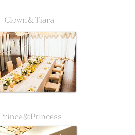
​Clown＆Tiara
Prince＆Princess