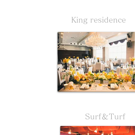
King residence
Surf＆Turf