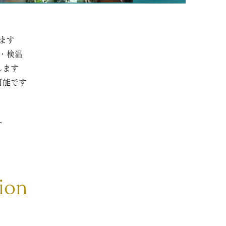
ます
・検温
します
可能です
す
ion