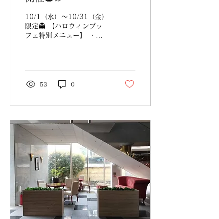
10/1（水）〜10/31（金）
限定👻 【ハロウィンブッ
フェ特別メニュー】 ・南
瓜とココナッツのキッシュ
・パンプキンサンドイッチ
・鴨スモークとマロンのサ
ラダ ・トントロのステー
キ シャンピニオンソース
53
0
・チキンソテー 無花果の
ソース ・さつまいものリ
ゾット...