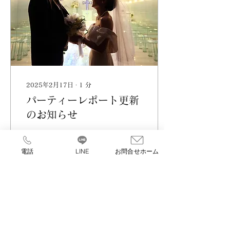
2025年2月17日
∙
1
分
パーティーレポート更新
のお知らせ
教会式、キングレジデンス
にてご披露宴を 挙げられ
電話
LINE
お問合せホーム
たお２人のレポートを更新
いたしました 是非ご覧下
さいませ✨
43
0